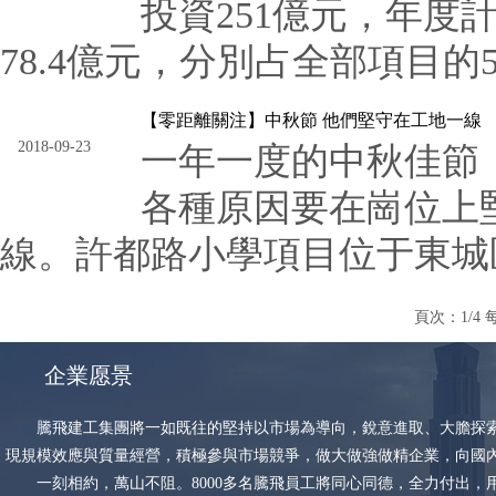
投資251億元，年度計
78.4億元，分別占全部項目的50%
【零距離關注】中秋節 他們堅守在工地一線
2018-09-23
一年一度的中秋佳節
各種原因要在崗位上
線。許都路小學項目位于東城區
頁次：1/4
企業愿景
騰飛建工集團將一如既往的堅持以市場為導向，銳意進取、大膽探索
現規模效應與質量經營，積極參與市場競爭，做大做強做精企業，向國
一刻相約，萬山不阻。8000多名騰飛員工將同心同德，全力付出，