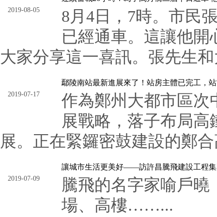
2019-08-05
8月4日，7時。市
已經通車。這讓他開
大家分享這一喜訊。張先生和大
鄢陵南站最新進展來了！站房主體已完工，站
2019-07-17
作為鄭州大都市區次
展戰略，落子布局高
展。正在緊鑼密鼓建設的鄭合高
讓城市生活更美好——訪許昌騰飛建設工程集
2019-07-09
騰飛的名字家喻戶曉
場、高樓……...