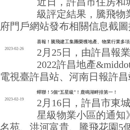
近日，許昌市住房和城
級評定結果，騰飛物
府門戶網站發布相關信息截圖據
喜報！騰飛建工集團榮獲地產、物業行業多項
2023-02-26
2月25日，由許昌報
2022許昌地產&mi
電視臺許昌站、河南日報許昌站、
蟬聯！5個“五星級”！鹿鳴湖畔排第一！
2023-02-19
2月16日，許昌市東
星級物業小區的通知
名苑、洪河富貴、騰飛花園5個